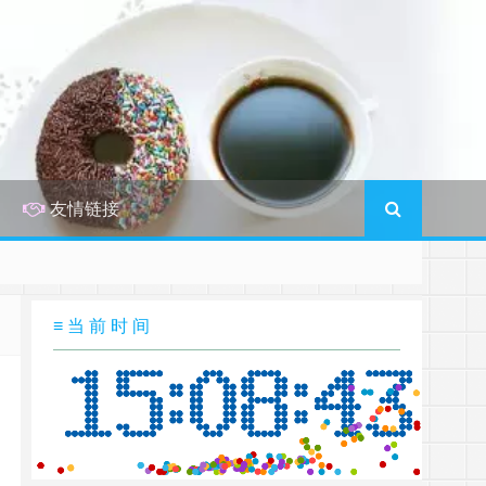
友情链接
≡ 当 前 时 间