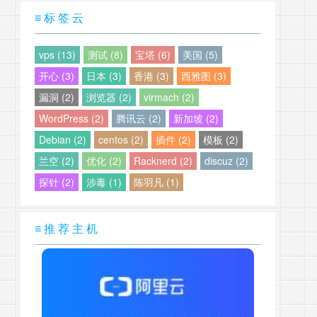
≡ 标 签 云
vps (13)
测试 (8)
宝塔 (6)
美国 (5)
开心 (3)
日本 (3)
香港 (3)
西雅图 (3)
漏洞 (2)
浏览器 (2)
virmach (2)
WordPress (2)
腾讯云 (2)
新加坡 (2)
Debian (2)
centos (2)
插件 (2)
模板 (2)
兰空 (2)
优化 (2)
Racknerd (2)
discuz (2)
探针 (2)
涉毒 (1)
陈羽凡 (1)
≡ 推 荐 主 机