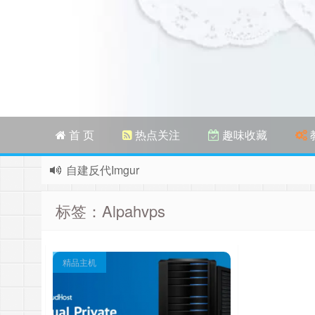
首 页
热点关注
趣味收藏
自建反代Imgur
拾光召唤哪吒毕业
标签：Alpahvps
企鹅微云直链图测试
博客迁移至外网
持有VPS测试结果存档
精品主机
换了个大框的眼镜，终于不往下掉了……
折腾了半天又回归了WP，还是这个上手！