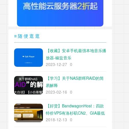
≡ 随 便 逛 逛
【收藏】安卓手机最强本地音乐播
放器-椒盐音乐
2023-12-27
0
【学习】关于NAS群晖RAID的简
易解释
2023-02-16
0
【好货】BandwagonHost：四款
特价VPS有洛杉矶CN2、GIA最低
2018-12-13
0
25$/年