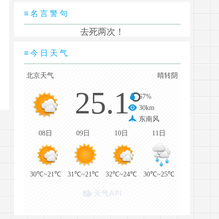
≡ 名 言 警 句
去死两次！
≡ 今 日 天 气