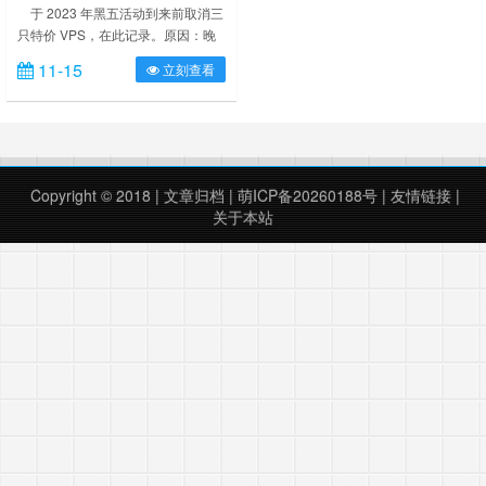
步做减法
于 2023 年黑五活动到来前取消三
只特价 VPS，在此记录。原因：晚
上线路爆炸 300+ms，没有实际
11-15
立刻查看
使……
Copyright © 2018 |
文章归档
|
萌ICP备20260188号
|
友情链接
|
关于本站