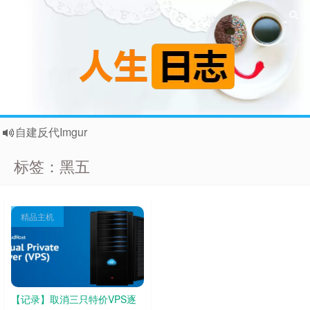
自建反代Imgur
拾光召唤哪吒毕业
标签：黑五
企鹅微云直链图测试
博客迁移至外网
持有VPS测试结果存档
精品主机
换了个大框的眼镜，终于不往下掉了……
折腾了半天又回归了WP，还是这个上手！
跳着看完了电视剧《三大队》
快云存储空间
【记录】取消三只特价VPS逐